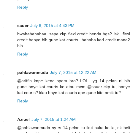
Reply
sauer
July 6, 2015 at 4:43 PM
bwahahahahaa. sape ckp flexi credit benda bgs? isk.. flexi
credit hanye blh gune kat courts.. hahaha kad credit mane2
blh.
Reply
pahlawanmuda
July 7, 2015 at 12:22 AM
@ariffin knpe kena spam bro? LOL.. yg 14 pelan ni blh
gune hnye kat courts ke atau mcm @sauer ckp tu, hanye
kat courts? klau hnye kat courts ape gune kite amik tu?
Reply
Azrael
July 7, 2015 at 1:24 AM
@pahlawanmuda sy rs 14 pelan tu ikut suka ko la, nk beli