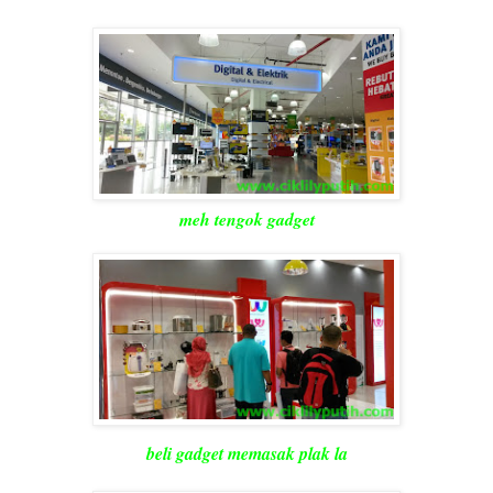
meh tengok gadget
beli gadget memasak plak la