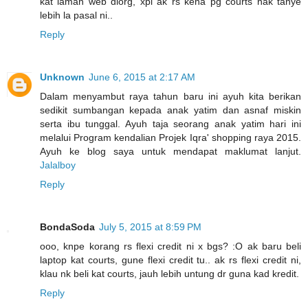
kat laman web diorg, xpi ak rs kena pg courts nak tanye
lebih la pasal ni..
Reply
Unknown
June 6, 2015 at 2:17 AM
Dalam menyambut raya tahun baru ini ayuh kita berikan
sedikit sumbangan kepada anak yatim dan asnaf miskin
serta ibu tunggal. Ayuh taja seorang anak yatim hari ini
melalui Program kendalian Projek Iqra' shopping raya 2015.
Ayuh ke blog saya untuk mendapat maklumat lanjut.
Jalalboy
Reply
BondaSoda
July 5, 2015 at 8:59 PM
ooo, knpe korang rs flexi credit ni x bgs? :O ak baru beli
laptop kat courts, gune flexi credit tu.. ak rs flexi credit ni,
klau nk beli kat courts, jauh lebih untung dr guna kad kredit.
Reply