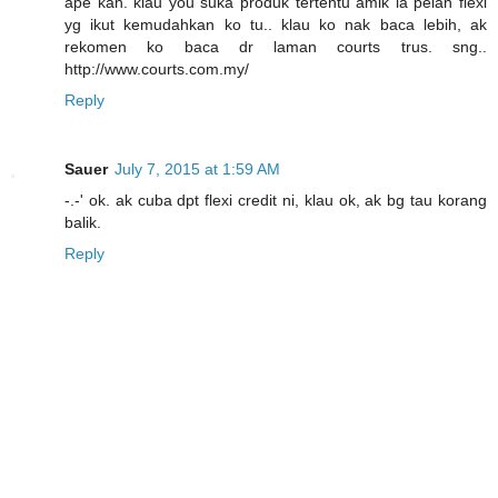
ape kan. klau you suka produk tertentu amik la pelan flexi
yg ikut kemudahkan ko tu.. klau ko nak baca lebih, ak
rekomen ko baca dr laman courts trus. sng..
http://www.courts.com.my/
Reply
Sauer
July 7, 2015 at 1:59 AM
-.-' ok. ak cuba dpt flexi credit ni, klau ok, ak bg tau korang
balik.
Reply