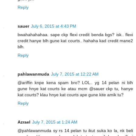
Reply
sauer
July 6, 2015 at 4:43 PM
bwahahahahaa. sape ckp flexi credit benda bgs? isk.. flexi
credit hanye blh gune kat courts.. hahaha kad credit mane2
blh.
Reply
pahlawanmuda
July 7, 2015 at 12:22 AM
@ariffin knpe kena spam bro? LOL.. yg 14 pelan ni blh
gune hnye kat courts ke atau mcm @sauer ckp tu, hanye
kat courts? klau hnye kat courts ape gune kite amik tu?
Reply
Azrael
July 7, 2015 at 1:24 AM
@pahlawanmuda sy rs 14 pelan tu ikut suka ko la, nk beli