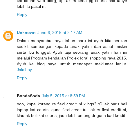
kat laman web diorg, xpi ak rs kena pg courts nak tanye
lebih la pasal ni..
Reply
Unknown
June 6, 2015 at 2:17 AM
Dalam menyambut raya tahun baru ini ayuh kita berikan
sedikit sumbangan kepada anak yatim dan asnaf miskin
serta ibu tunggal. Ayuh taja seorang anak yatim hari ini
melalui Program kendalian Projek Iqra' shopping raya 2015.
Ayuh ke blog saya untuk mendapat maklumat lanjut.
Jalalboy
Reply
BondaSoda
July 5, 2015 at 8:59 PM
ooo, knpe korang rs flexi credit ni x bgs? :O ak baru beli
laptop kat courts, gune flexi credit tu.. ak rs flexi credit ni,
klau nk beli kat courts, jauh lebih untung dr guna kad kredit.
Reply