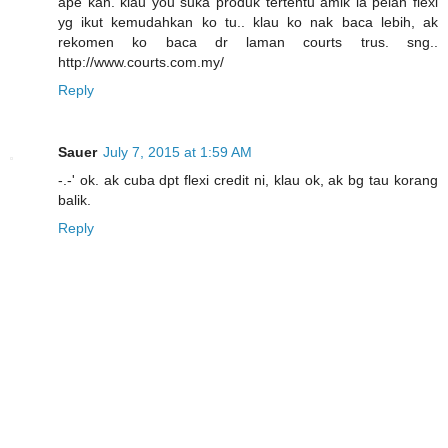
ape kan. klau you suka produk tertentu amik la pelan flexi
yg ikut kemudahkan ko tu.. klau ko nak baca lebih, ak
rekomen ko baca dr laman courts trus. sng..
http://www.courts.com.my/
Reply
Sauer
July 7, 2015 at 1:59 AM
-.-' ok. ak cuba dpt flexi credit ni, klau ok, ak bg tau korang
balik.
Reply