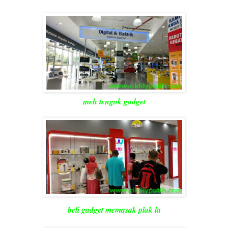
meh tengok gadget
beli gadget memasak plak la