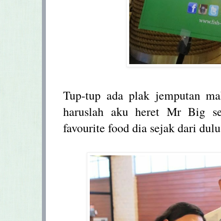
Tup-tup ada plak jemputan mak
haruslah aku heret Mr Big se
favourite food dia sejak dari dulu