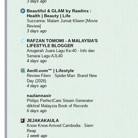
3 days ago
Beautiful & GLAM by Rawlins :
Health | Beauty | Life
Suzzanna: Malam Jumat Kliwon [Movie
Review]
3 days ago
RAFZAN TOMOMI - A MALAYSIA'S
LIFESTYLE BLOGGER
Anugerah Juara Lagu Ke-40 - Info dan
Senarai Lagu AJL40
4 days ago
Aerill.com™ | Lifestyle
Review Filem : Spider-Man: Brand New
Day (2026)
4 days ago
nazlannasir
Philips PerfectCare Steam Generator
diiktiraf Malaysia Book of Records
6 days ago
JEJAKAKAULA
Know Know Arrived Cambodia : Siem
Reap
1 week ago