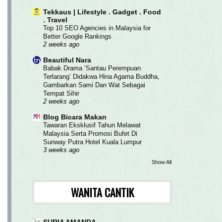
Tekkaus | Lifestyle . Gadget . Food
. Travel
Top 10 SEO Agencies in Malaysia for
Better Google Rankings
2 weeks ago
Beautiful Nara
Babak Drama ‘Santau Perempuan
Terlarang’ Didakwa Hina Agama Buddha,
Gambarkan Sami Dan Wat Sebagai
Tempat Sihir
2 weeks ago
Blog Bicara Makan
Tawaran Eksklusif Tahun Melawat
Malaysia Serta Promosi Bufet Di
Sunway Putra Hotel Kuala Lumpur
3 weeks ago
Show All
WANITA CANTIK
SURIA AMANDA