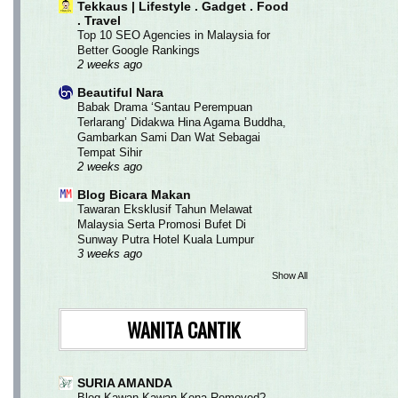
Tekkaus | Lifestyle . Gadget . Food
. Travel
Top 10 SEO Agencies in Malaysia for
Better Google Rankings
2 weeks ago
Beautiful Nara
Babak Drama ‘Santau Perempuan
Terlarang’ Didakwa Hina Agama Buddha,
Gambarkan Sami Dan Wat Sebagai
Tempat Sihir
2 weeks ago
Blog Bicara Makan
Tawaran Eksklusif Tahun Melawat
Malaysia Serta Promosi Bufet Di
Sunway Putra Hotel Kuala Lumpur
3 weeks ago
Show All
WANITA CANTIK
SURIA AMANDA
Blog Kawan Kawan Kena Removed?