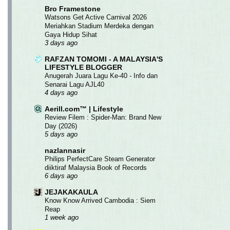
Bro Framestone
Watsons Get Active Carnival 2026
Meriahkan Stadium Merdeka dengan
Gaya Hidup Sihat
3 days ago
RAFZAN TOMOMI - A MALAYSIA'S
LIFESTYLE BLOGGER
Anugerah Juara Lagu Ke-40 - Info dan
Senarai Lagu AJL40
4 days ago
Aerill.com™ | Lifestyle
Review Filem : Spider-Man: Brand New
Day (2026)
5 days ago
nazlannasir
Philips PerfectCare Steam Generator
diiktiraf Malaysia Book of Records
6 days ago
JEJAKAKAULA
Know Know Arrived Cambodia : Siem
Reap
1 week ago