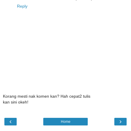
Reply
Korang mesti nak komen kan? Hah cepat2 tulis
kan sini okeh!
‹
›
Home