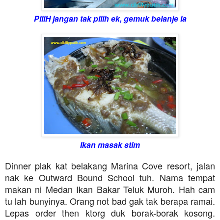
PiliH jangan tak pilih ek, gemuk belanje la
Ikan masak stim
Dinner plak kat belakang Marina Cove resort, jalan
nak ke Outward Bound School tuh. Nama tempat
makan ni Medan Ikan Bakar Teluk Muroh. Hah cam
tu lah bunyinya. Orang not bad gak tak berapa ramai.
Lepas order then ktorg duk borak-borak kosong.