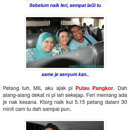
Sebelum naik feri, sempat laGi tu
same je senyum kan..
Petang tuh, MIL aku ajak pi
. Dah
Pulau Pangkor
alang-alang dekat ni pi lah sekejap. Feri memang ada
je nak kesana. Ktorg naik kul 5.15 petang dalam 30
minit cam tu dah sampai pun.