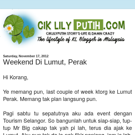
Saturday, November 17, 2012
Weekend Di Lumut, Perak
Hi Korang,
Ye memang pun, last couple of week ktorg ke Lumut
Perak. Memang tak plan langsung pun.
Pagi sabtu tu sepatutnya aku ada event dengan
Tourism Selangor. So bangunlah untuk siap-siap, tup-
tup Mr Big cakap tak yah pi lah, terus dia ajak ke
Lumut. Aku pun tak de la nak fikir panjang, jom je lah.