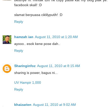
bestnye ni. mintak izin nk copy paste kat my blog plak ye.
facebook skali! :D
slamat berpuasa ciklilyputih! :D
Reply
hamzah ian
August 11, 2010 at 1:20 AM
ayooo.. esok kene pose dah..
Reply
Sharinginfoz
August 11, 2010 at 8:15 AM
sharing is power, bagus ni...
UV Hampir 1,000
Reply
khaizarien
August 11, 2010 at 9:02 AM