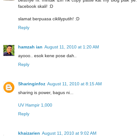
bestnye ni. mintak izin nk copy paste kat my blog plak ye.
facebook skali! :D
slamat berpuasa ciklilyputih! :D
Reply
hamzah ian
August 11, 2010 at 1:20 AM
ayooo.. esok kene pose dah..
Reply
Sharinginfoz
August 11, 2010 at 8:15 AM
sharing is power, bagus ni...
UV Hampir 1,000
Reply
khaizarien
August 11, 2010 at 9:02 AM