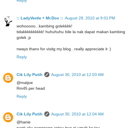
Reply
:: LadyVerde + Mr.Doc ::
August 28, 2010 at 9:01 PM
wohooooo...kambing golekkkk!
tidakkkkkkkkkk! huhuhuhu bile la nak dapat makan kambing
golek ;p
nways thanx for visitg my blog...really appreciate it :)
Reply
Cik Lily Putih
August 30, 2010 at 12:03 AM
@matjoe
Rm45 per head
Reply
Cik Lily Putih
August 30, 2010 at 12:04 AM
@hanie
nanti aku panggang antau trus pi umah ko tau