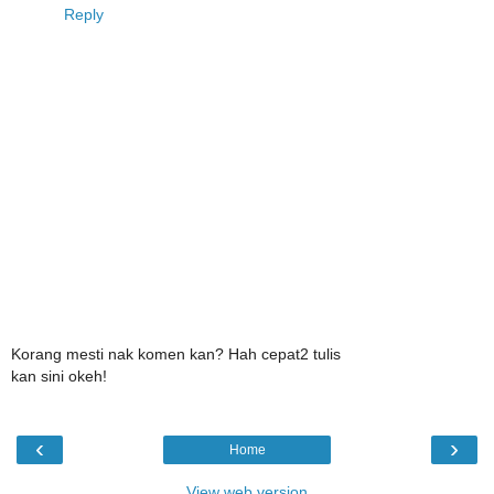
Reply
Korang mesti nak komen kan? Hah cepat2 tulis
kan sini okeh!
‹
›
Home
View web version