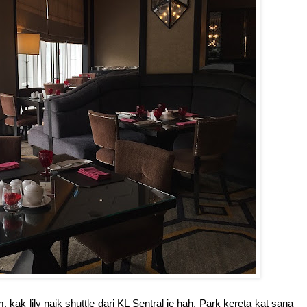
kak lily naik shuttle dari KL Sentral je hah. Park kereta kat sana