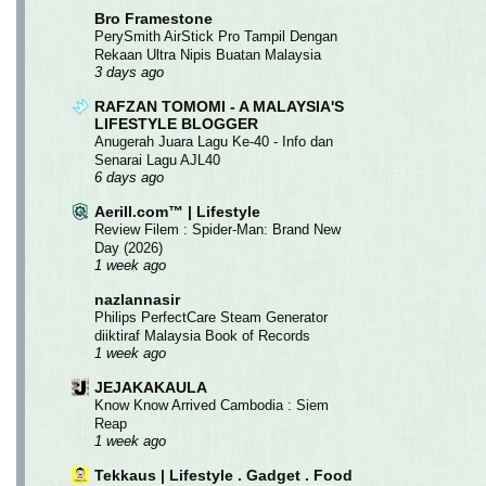
Bro Framestone
PerySmith AirStick Pro Tampil Dengan
Rekaan Ultra Nipis Buatan Malaysia
3 days ago
RAFZAN TOMOMI - A MALAYSIA'S
LIFESTYLE BLOGGER
Anugerah Juara Lagu Ke-40 - Info dan
Senarai Lagu AJL40
6 days ago
Aerill.com™ | Lifestyle
Review Filem : Spider-Man: Brand New
Day (2026)
1 week ago
nazlannasir
Philips PerfectCare Steam Generator
diiktiraf Malaysia Book of Records
1 week ago
JEJAKAKAULA
Know Know Arrived Cambodia : Siem
Reap
1 week ago
Tekkaus | Lifestyle . Gadget . Food