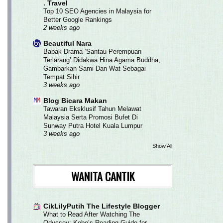
. Travel
Top 10 SEO Agencies in Malaysia for
Better Google Rankings
2 weeks ago
Beautiful Nara
Babak Drama ‘Santau Perempuan
Terlarang’ Didakwa Hina Agama Buddha,
Gambarkan Sami Dan Wat Sebagai
Tempat Sihir
3 weeks ago
Blog Bicara Makan
Tawaran Eksklusif Tahun Melawat
Malaysia Serta Promosi Bufet Di
Sunway Putra Hotel Kuala Lumpur
3 weeks ago
Show All
WANITA CANTIK
CikLilyPutih The Lifestyle Blogger
What to Read After Watching The
Odyssey: Kobo’s Reading Guide for