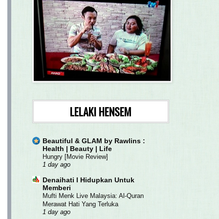
LELAKI HENSEM
Beautiful & GLAM by Rawlins :
Health | Beauty | Life
Hungry [Movie Review]
1 day ago
Denaihati l Hidupkan Untuk
Memberi
Mufti Menk Live Malaysia: Al-Quran
Merawat Hati Yang Terluka
1 day ago