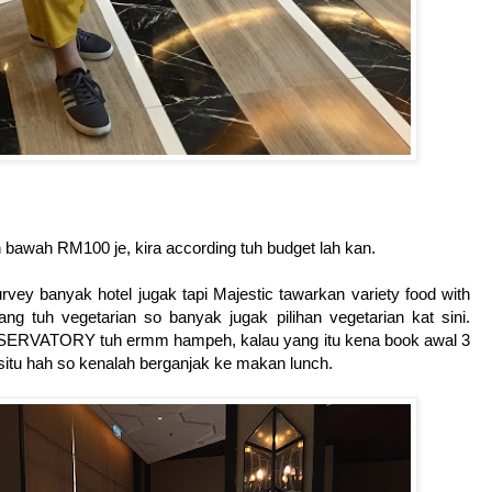
 bawah RM100 je, kira according tuh budget lah kan.
vey banyak hotel jugak tapi Majestic tawarkan variety food with
ng tuh vegetarian so banyak jugak pilihan vegetarian kat sini.
SERVATORY tuh ermm hampeh, kalau yang itu kena book awal 3
 situ hah so kenalah berganjak ke makan lunch.