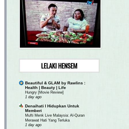
LELAKI HENSEM
Beautiful & GLAM by Rawlins :
Health | Beauty | Life
Hungry [Movie Review]
1 day ago
Denaihati l Hidupkan Untuk
Memberi
Mufti Menk Live Malaysia: Al-Quran
Merawat Hati Yang Terluka
1 day ago