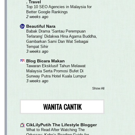
. Travel
Top 10 SEO Agencies in Malaysia for
Better Google Rankings
2 weeks ago
Beautiful Nara
Babak Drama ‘Santau Perempuan
Terlarang’ Didakwa Hina Agama Buddha,
Gambarkan Sami Dan Wat Sebagai
Tempat Sihir
3 weeks ago
Blog Bicara Makan
Tawaran Eksklusif Tahun Melawat
Malaysia Serta Promosi Bufet Di
Sunway Putra Hotel Kuala Lumpur
3 weeks ago
Show All
WANITA CANTIK
CikLilyPutih The Lifestyle Blogger
What to Read After Watching The
Odyssey: Kobo’s Reading Guide for