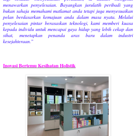
menawarkan penyelesaian. Bayangkan jurulatih peribadi yang
bukan sahaja memahami matlamat anda tetapi juga menyesuaikan
pelan berdasarkan kemajuan anda dalam masa nyata. Melalui
penyelesaian pintar berasaskan teknologi, kami memberi kuasa
kepada individu untuk mencapai gaya hidup yang lebih cekap dan
sihat, menetapkan penanda aras baru dalam industri
kesejahteraan.”
Inovasi Bertemu Kesihatan Holistik