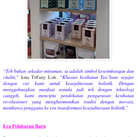
“Teh bukan sekadar minuman; ia adalah simbol keseimbangan dan
vitaliti,”
kata Tiffany Loh.
“Khasiat kesihatan Tea’Sane sejajar
dengan visi kami untuk kesejahteraan holistik. Dengan
menggabungkan manfaat semula jadi teh dengan teknologi
canggih, kami mencipta pendekatan pengurusan kesihatan
revolusioner yang mengharmonikan tradisi dengan inovasi,
membawa pengguna ke era transformasi kesejahteraan holistik.”
Era Pelaburan Baru