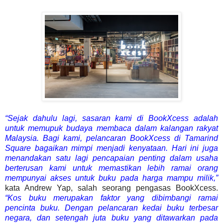
“Sejak dahulu lagi, sasaran kami di BookXcess adalah
untuk memupuk budaya membaca dalam kalangan rakyat
Malaysia. Bagi kami, pelancaran BookXcess di Tamarind
Square bagaikan mimpi menjadi kenyataan. Hari ini juga
menandakan satu lagi pencapaian penting dalam usaha
berterusan kami untuk memastikan lebih ramai orang
mempunyai akses untuk buku pada harga mampu milik,”
kata Andrew Yap, salah seorang pengasas BookXcess.
“Kos buku merupakan faktor yang dibimbangi ramai
pencinta buku. Dengan pelancaran kedai buku terbesar
negara, dan setengah juta buku yang ditawarkan pada