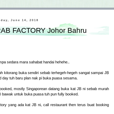
day, June 14, 2018
RAB FACTORY Johor Bahru
mpa sedara mara sahabat handai hehehe..
uh kitorang buka sendiri sebab terhegeh-hegeh sangat sampai JB
d day tuh baru plan nak pi buka puasa sesama.
 booked, mostly Singaporean datang buka kat JB ni sebab murah
afé bawak untuk buka puasa tuh pun fully booked.
tory yang ada kat JB ni, call restaurant then terus buat booking