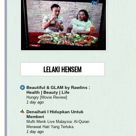
LELAKI HENSEM
Beautiful & GLAM by Rawlins :
Health | Beauty | Life
Hungry [Movie Review]
1 day ago
Denaihati l Hidupkan Untuk
Memberi
Mufti Menk Live Malaysia: Al-Quran
Merawat Hati Yang Terluka
1 day ago