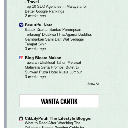
. Travel
Top 10 SEO Agencies in Malaysia for
Better Google Rankings
2 weeks ago
Beautiful Nara
Babak Drama ‘Santau Perempuan
Terlarang’ Didakwa Hina Agama Buddha,
Gambarkan Sami Dan Wat Sebagai
Tempat Sihir
3 weeks ago
Blog Bicara Makan
Tawaran Eksklusif Tahun Melawat
Malaysia Serta Promosi Bufet Di
Sunway Putra Hotel Kuala Lumpur
3 weeks ago
Show All
WANITA CANTIK
CikLilyPutih The Lifestyle Blogger
What to Read After Watching The
Odyssey: Kobo’s Reading Guide for