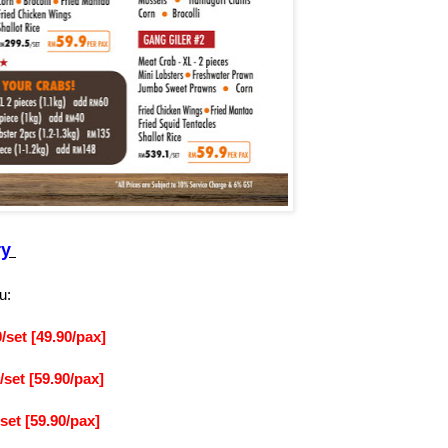
ry
tu:
set [49.90/pax]
set [59.90/pax]
set [59.90/pax]