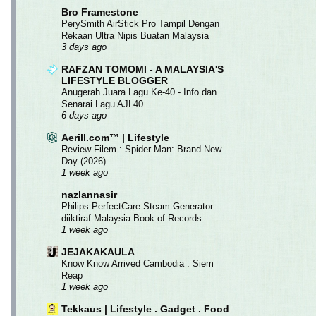
Bro Framestone
PerySmith AirStick Pro Tampil Dengan
Rekaan Ultra Nipis Buatan Malaysia
3 days ago
RAFZAN TOMOMI - A MALAYSIA'S
LIFESTYLE BLOGGER
Anugerah Juara Lagu Ke-40 - Info dan
Senarai Lagu AJL40
6 days ago
Aerill.com™ | Lifestyle
Review Filem : Spider-Man: Brand New
Day (2026)
1 week ago
nazlannasir
Philips PerfectCare Steam Generator
diiktiraf Malaysia Book of Records
1 week ago
JEJAKAKAULA
Know Know Arrived Cambodia : Siem
Reap
1 week ago
Tekkaus | Lifestyle . Gadget . Food