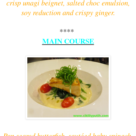
crisp unagi beignet, salted choc emulsion,
soy reduction and crispy ginger.
****
MAIN COURSE
Pan seared butterfish, sautéed baby spinach,