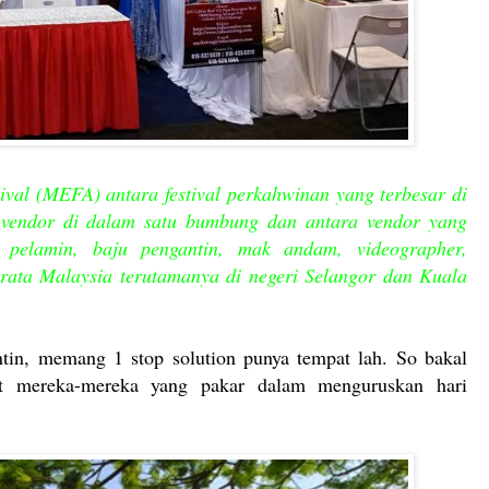
val (MEFA) antara festival perkahwinan yang terbesar di
vendor di dalam satu bumbung dan antara vendor yang
g, pelamin, baju pengantin, mak andam, videographer,
rata Malaysia terutamanya di negeri Selangor dan Kuala
in, memang 1 stop solution punya tempat lah. So bakal
at mereka-mereka yang pakar dalam menguruskan hari