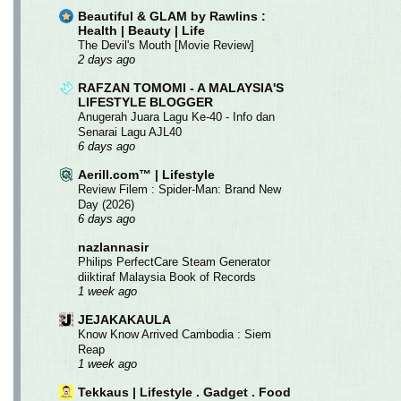
Beautiful & GLAM by Rawlins :
Health | Beauty | Life
The Devil's Mouth [Movie Review]
2 days ago
RAFZAN TOMOMI - A MALAYSIA'S
LIFESTYLE BLOGGER
Anugerah Juara Lagu Ke-40 - Info dan
Senarai Lagu AJL40
6 days ago
Aerill.com™ | Lifestyle
Review Filem : Spider-Man: Brand New
Day (2026)
6 days ago
nazlannasir
Philips PerfectCare Steam Generator
diiktiraf Malaysia Book of Records
1 week ago
JEJAKAKAULA
Know Know Arrived Cambodia : Siem
Reap
1 week ago
Tekkaus | Lifestyle . Gadget . Food