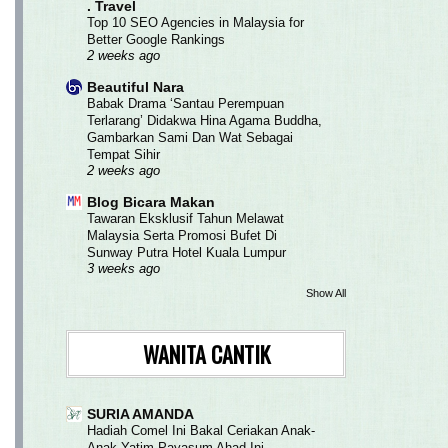
. Travel
Top 10 SEO Agencies in Malaysia for
Better Google Rankings
2 weeks ago
Beautiful Nara
Babak Drama ‘Santau Perempuan
Terlarang’ Didakwa Hina Agama Buddha,
Gambarkan Sami Dan Wat Sebagai
Tempat Sihir
2 weeks ago
Blog Bicara Makan
Tawaran Eksklusif Tahun Melawat
Malaysia Serta Promosi Bufet Di
Sunway Putra Hotel Kuala Lumpur
3 weeks ago
Show All
WANITA CANTIK
SURIA AMANDA
Hadiah Comel Ini Bakal Ceriakan Anak-
Anak Yatim Payasum Ahad Ini