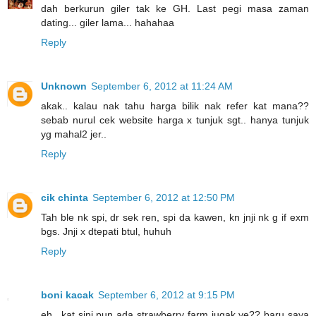
dah berkurun giler tak ke GH. Last pegi masa zaman
dating... giler lama... hahahaa
Reply
Unknown
September 6, 2012 at 11:24 AM
akak.. kalau nak tahu harga bilik nak refer kat mana??
sebab nurul cek website harga x tunjuk sgt.. hanya tunjuk
yg mahal2 jer..
Reply
cik chinta
September 6, 2012 at 12:50 PM
Tah ble nk spi, dr sek ren, spi da kawen, kn jnji nk g if exm
bgs. Jnji x dtepati btul, huhuh
Reply
boni kacak
September 6, 2012 at 9:15 PM
eh.. kat sini pun ada strawberry farm jugak ye?? baru saya