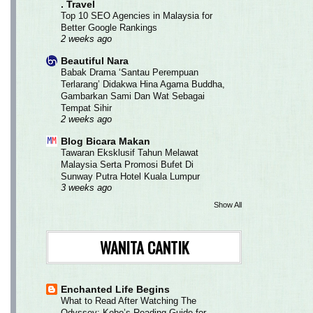
. Travel
Top 10 SEO Agencies in Malaysia for
Better Google Rankings
2 weeks ago
Beautiful Nara
Babak Drama ‘Santau Perempuan
Terlarang’ Didakwa Hina Agama Buddha,
Gambarkan Sami Dan Wat Sebagai
Tempat Sihir
2 weeks ago
Blog Bicara Makan
Tawaran Eksklusif Tahun Melawat
Malaysia Serta Promosi Bufet Di
Sunway Putra Hotel Kuala Lumpur
3 weeks ago
Show All
WANITA CANTIK
Enchanted Life Begins
What to Read After Watching The
Odyssey: Kobo’s Reading Guide for