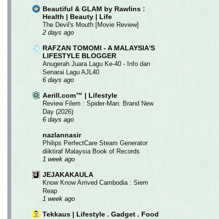
Beautiful & GLAM by Rawlins :
Health | Beauty | Life
The Devil's Mouth [Movie Review]
2 days ago
RAFZAN TOMOMI - A MALAYSIA'S
LIFESTYLE BLOGGER
Anugerah Juara Lagu Ke-40 - Info dan
Senarai Lagu AJL40
6 days ago
Aerill.com™ | Lifestyle
Review Filem : Spider-Man: Brand New
Day (2026)
6 days ago
nazlannasir
Philips PerfectCare Steam Generator
diiktiraf Malaysia Book of Records
1 week ago
JEJAKAKAULA
Know Know Arrived Cambodia : Siem
Reap
1 week ago
Tekkaus | Lifestyle . Gadget . Food