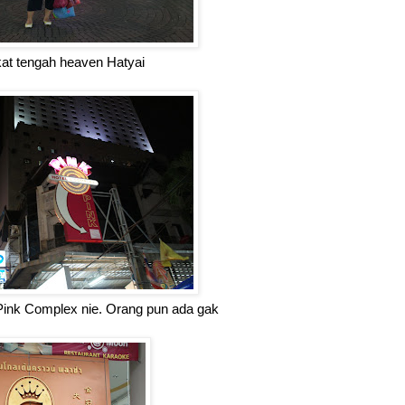
kat tengah heaven Hatyai
nk Complex nie. Orang pun ada gak