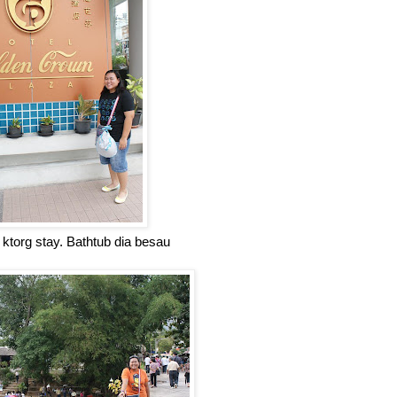
 ktorg stay. Bathtub dia besau