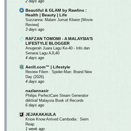
2 days ago
Beautiful & GLAM by Rawlins :
Health | Beauty | Life
Suzzanna: Malam Jumat Kliwon [Movie
Review]
3 days ago
RAFZAN TOMOMI - A MALAYSIA'S
LIFESTYLE BLOGGER
Anugerah Juara Lagu Ke-40 - Info dan
Senarai Lagu AJL40
4 days ago
Aerill.com™ | Lifestyle
Review Filem : Spider-Man: Brand New
Day (2026)
4 days ago
nazlannasir
Philips PerfectCare Steam Generator
diiktiraf Malaysia Book of Records
6 days ago
JEJAKAKAULA
Know Know Arrived Cambodia : Siem
Reap
1 week ago