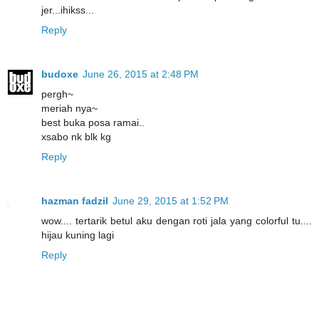
jer...ihikss...
Reply
budoxe
June 26, 2015 at 2:48 PM
pergh~
meriah nya~
best buka posa ramai..
xsabo nk blk kg
Reply
hazman fadzil
June 29, 2015 at 1:52 PM
wow.... tertarik betul aku dengan roti jala yang colorful tu....
hijau kuning lagi
Reply