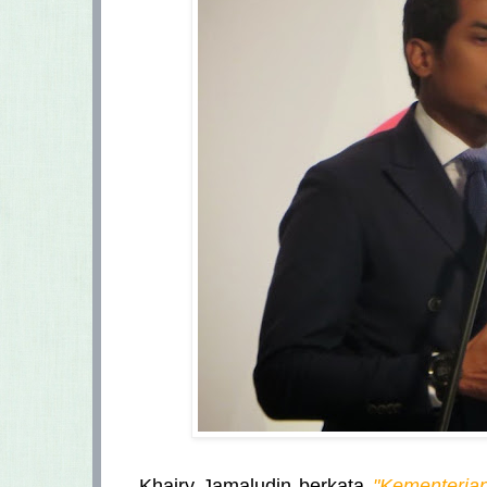
Khairy Jamaludin berkata
"Kementerian