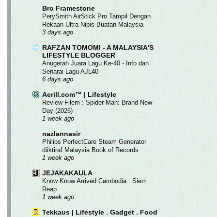
Bro Framestone
PerySmith AirStick Pro Tampil Dengan
Rekaan Ultra Nipis Buatan Malaysia
3 days ago
RAFZAN TOMOMI - A MALAYSIA'S
LIFESTYLE BLOGGER
Anugerah Juara Lagu Ke-40 - Info dan
Senarai Lagu AJL40
6 days ago
Aerill.com™ | Lifestyle
Review Filem : Spider-Man: Brand New
Day (2026)
1 week ago
nazlannasir
Philips PerfectCare Steam Generator
diiktiraf Malaysia Book of Records
1 week ago
JEJAKAKAULA
Know Know Arrived Cambodia : Siem
Reap
1 week ago
Tekkaus | Lifestyle . Gadget . Food