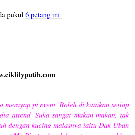
ada pukul
6 petang ini
.ciklilyputih.com
 merayap pi event. Boleh di katakan setiap
 dia attend. Suka sangat makan-makan, tak
aduh dengan kucing malasnya iaitu Dak Uban
ngat Mr Big tu skandalnya tuan punya blog