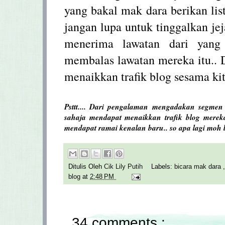
yang bakal mak dara berikan li
jangan lupa untuk tinggalkan jej
menerima lawatan dari yang
membalas lawatan mereka itu.. 
menaikkan trafik blog sesama kit
Psttt.... Dari pengalaman mengadakan segmen 
sahaja mendapat menaikkan trafik blog merek
mendapat ramai kenalan baru.. so apa lagi moh le
Ditulis Oleh
Cik Lily Putih
Labels:
bicara mak dara
blog
at
2:48 PM
34 comments :