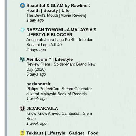
Beautiful & GLAM by Rawlins :
Health | Beauty | Life
The Devil's Mouth [Movie Review]
1 day ago
RAFZAN TOMOMI - A MALAYSIA'S
LIFESTYLE BLOGGER
Anugerah Juara Lagu Ke-40 - Info dan
Senarai Lagu AJL40
4 days ago
Aerill.com™ | Lifestyle
Review Filem : Spider-Man: Brand New
Day (2026)
5 days ago
nazlannasir
Philips PerfectCare Steam Generator
diiktiraf Malaysia Book of Records
1 week ago
JEJAKAKAULA
Know Know Arrived Cambodia : Siem
Reap
1 week ago
Tekkaus | Lifestyle . Gadget . Food