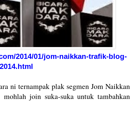
com/2014/01/jom-naikkan-trafik-blog-
2014.html
ara ni ternampak plak segmen Jom Naikkan
i mohlah join suka-suka untuk tambahkan