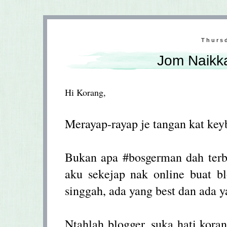
Thursd
Jom Naikka
Hi Korang,
Merayap-rayap je tangan kat key
Bukan apa #bosgerman dah terba
aku sekejap nak online buat b
singgah, ada yang best dan ada 
Ntahlah blogger, suka hati koran