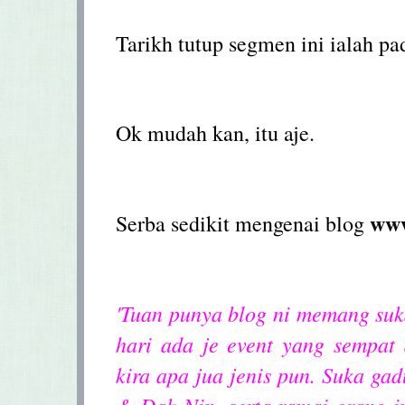
Tarikh tutup segmen ini ialah p
Ok mudah kan, itu aje.
www
Serba sedikit mengenai blog
'Tuan punya blog ni memang suka
hari ada je event yang sempat
kira apa jua jenis pun. Suka g
& Dak Nin, serta ramai orang i