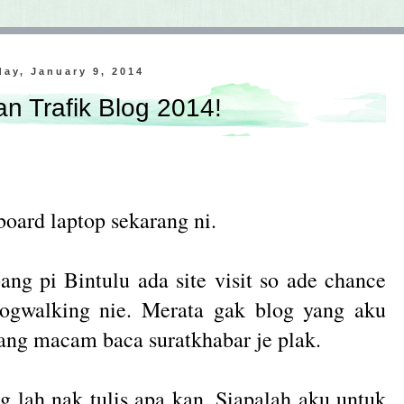
ay, January 9, 2014
n Trafik Blog 2014!
board laptop sekarang ni.
ng pi Bintulu ada site visit so ade chance
logwalking nie. Merata gak blog yang aku
yang macam baca suratkhabar je plak.
g lah nak tulis apa kan. Siapalah aku untuk