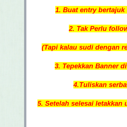
1. Buat entry bertajuk
2. Tak Perlu foll
(Tapi kalau sudi dengan r
3. Tepekkan Banner di 
4.Tuliskan serba
5. Setelah selesai letakkan