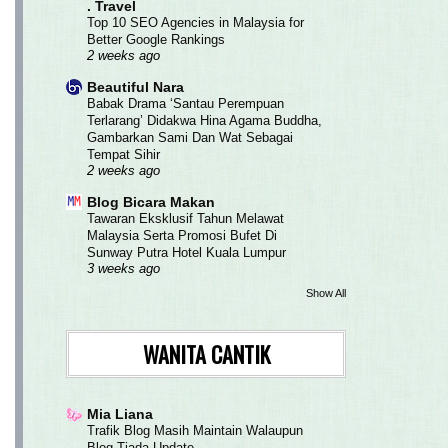
. Travel
Top 10 SEO Agencies in Malaysia for
Better Google Rankings
2 weeks ago
Beautiful Nara
Babak Drama ‘Santau Perempuan
Terlarang’ Didakwa Hina Agama Buddha,
Gambarkan Sami Dan Wat Sebagai
Tempat Sihir
2 weeks ago
Blog Bicara Makan
Tawaran Eksklusif Tahun Melawat
Malaysia Serta Promosi Bufet Di
Sunway Putra Hotel Kuala Lumpur
3 weeks ago
Show All
WANITA CANTIK
Mia Liana
Trafik Blog Masih Maintain Walaupun
Blog Tiada Update