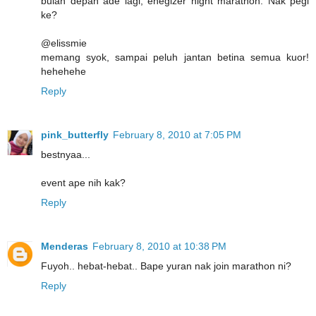
bulan depan ade lagi, enegizer night marathon. Nak pegi
ke?
@elissmie
memang syok, sampai peluh jantan betina semua kuor!
hehehehe
Reply
pink_butterfly
February 8, 2010 at 7:05 PM
bestnyaa...
event ape nih kak?
Reply
Menderas
February 8, 2010 at 10:38 PM
Fuyoh.. hebat-hebat.. Bape yuran nak join marathon ni?
Reply