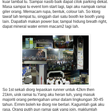
kuar lambat tu. Sampai nasib baik dapat cilok parking dekat.
Masa sampai tu event lom start lagi, tapi aku nampak ramai
giler orang. Memacam rupa, bentuk, colour lah. So ktorg
tawaf lah tempat tu, singgah dari satu booth ke booth yang
lain. Dapatlah makan power bar, tampal hidung breath right,
dapat mineral water ermm macam2 lagi lah.
So 1st sekali diorg lepaskan runner untuk 42km then
21km, uisk ramai tu.Yang aku heran tuh, yang masuk
majoriti orang pertengahan umur dalam lingkungan 30-45
tahun. Ermm boleh ke diorg nie berlari. Kagumlah gak aku
rasa. Orang putih pun ramai gak yang join, maklumlah