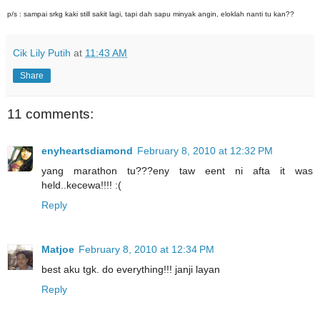
p/s : sampai srkg kaki still sakit lagi, tapi dah sapu minyak angin, eloklah nanti tu kan??
Cik Lily Putih
at
11:43 AM
Share
11 comments:
enyheartsdiamond
February 8, 2010 at 12:32 PM
yang marathon tu???eny taw eent ni afta it was
held..kecewa!!!! :(
Reply
Matjoe
February 8, 2010 at 12:34 PM
best aku tgk. do everything!!! janji layan
Reply