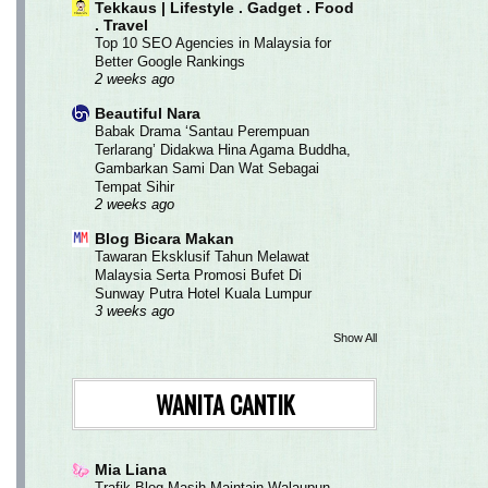
Tekkaus | Lifestyle . Gadget . Food
. Travel
Top 10 SEO Agencies in Malaysia for
Better Google Rankings
2 weeks ago
Beautiful Nara
Babak Drama ‘Santau Perempuan
Terlarang’ Didakwa Hina Agama Buddha,
Gambarkan Sami Dan Wat Sebagai
Tempat Sihir
2 weeks ago
Blog Bicara Makan
Tawaran Eksklusif Tahun Melawat
Malaysia Serta Promosi Bufet Di
Sunway Putra Hotel Kuala Lumpur
3 weeks ago
Show All
WANITA CANTIK
Mia Liana
Trafik Blog Masih Maintain Walaupun