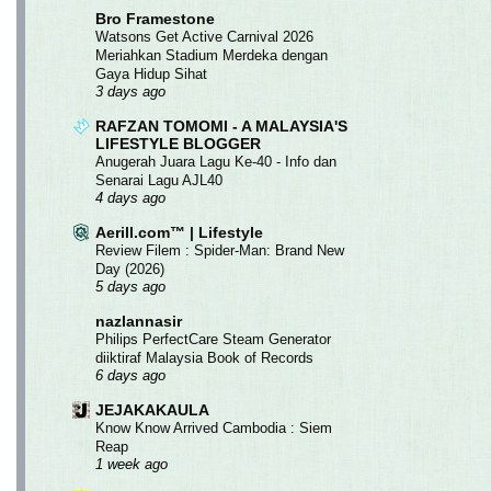
Bro Framestone
Watsons Get Active Carnival 2026
Meriahkan Stadium Merdeka dengan
Gaya Hidup Sihat
3 days ago
RAFZAN TOMOMI - A MALAYSIA'S
LIFESTYLE BLOGGER
Anugerah Juara Lagu Ke-40 - Info dan
Senarai Lagu AJL40
4 days ago
Aerill.com™ | Lifestyle
Review Filem : Spider-Man: Brand New
Day (2026)
5 days ago
nazlannasir
Philips PerfectCare Steam Generator
diiktiraf Malaysia Book of Records
6 days ago
JEJAKAKAULA
Know Know Arrived Cambodia : Siem
Reap
1 week ago