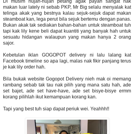
Di musim hujan-hujan petang agak payah sangat nak
makan luar lately ni sebab PKP, Mr Big selalu menyalak kat
telinga akak yang bestnya kalau sejuk-sejuk dapat makan
steamboat kan, lega perut bila sejuk bertemu dengan panas.
Bukan akak tak sediakan bahan-bahan untuk steamboat tuh
tapi kak lily kene beli dapat kuantiti yang banyak hah untuk
sesuatu hidangan walaupun yang makan hanya 2 orang
sajor.
Kebetulan iklan GOGOPOT delivery ni lalu lalang kat
Facebook timeline so apa lagi, malas nak fikir panjang terus
je kak lily order hah.
Bila bukak website Gogopot Delivery nieh mak oi memang
rambang sebab tak tau nak pilih yang mana satu hah, ade
set bajet, ade set have-have, ade set bisye-bisye ermm
korang pilihlah ikut kemampuan korang kan.
Tapi yang best tuh siap dapat periuk wei. Yeahhh!!